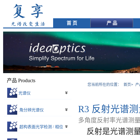
首 页
产 品
产品 Products
您当前所在的位置：
首页>
产
光谱仪
R3 反射光谱
角分辨光谱仪
多角度反射率光谱测
超构表面光学检测 / 相位
反射是光谱测