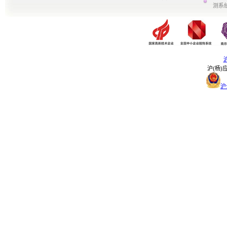
测系
沪
沪(杨)应
沪