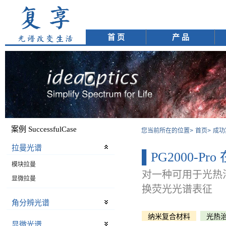
首 页
产 品
案例 SuccessfulCase
您当前所在的位置>
首页>
成功
拉曼光谱
▌PG2000-
模块拉曼
对一种可用于光热治
显微拉曼
换荧光光谱表征
角分辨光谱
纳米复合材料
光热
显微光谱