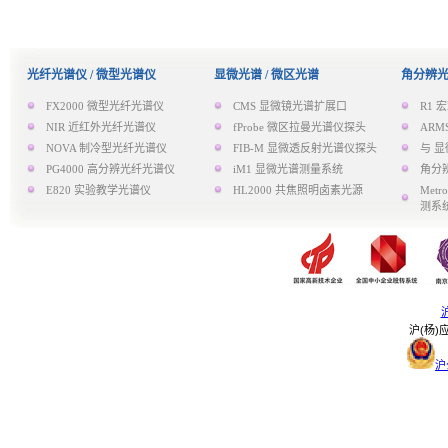
光纤光谱仪 / 微型光谱仪
显微光谱 / 微区光谱
角分辨光
FX2000 微型光纤光谱仪
CMS 显微镜光谱扩展口
R1
NIR 近红外光纤光谱仪
fProbe 微区拉曼光谱仪探头
AR
NOVA 制冷型光纤光谱仪
FIB-M 显微透反射光谱仪探头
与 显
PG4000 高分辨光纤光谱仪
iM1 显微光谱测量系统
角分
E820 实验教学光谱仪
HL2000 共焦照明卤素光源
Met
测系
沪
沪(杨)应
沪